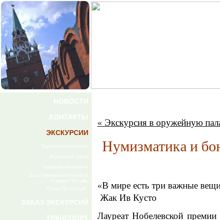
НОВОСТИ
КОНТАКТЫ
« Экскурсия в оружейную пала
ЭКСКУРСИИ
Нумизматика и бо
Территория Кремля
Алмазный фонд
Оружейная палата
Достопримечательности
и музеи Москвы
«В мире есть три важные вещи 
Санкт-Петербург
Жак Ив Кусто
ЗАКАЗ ЭКСКУРСИЙ
Лауреат Нобелевской премии 
ТРАНСПОРТ