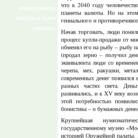
что к 2040 году человечеств
НАШИ КЛИЕНТЫ
планеты валюты. Но на этом
БИЛЕТЫ В ТЕАТР
гениального и противоречивог
ЗАКАЗАТЬ
Начав торговать, люди понял
процесс купли-продажи от мн
обменял его на рыбу – рыбу на
(продал зерно – получил ден
эквивалента люди со времене
черепа, мех, ракушки, метал
современных денег появился 
разных частях света. День
развивались, и к XV веку возн
этой потребностью появили
бонистика – о бумажных дене
Крупнейшая нумизматиче
государственному музею «Моск
историей Оружейной палаты. 